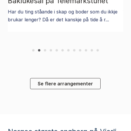
Baklukesal på Telemarkstunet
Ga
Har du ting ståande i skap og boder som du ikkje
14.
brukar lenger? Då er det kanskje på tide å r...
fes
å
Se flere arrangementer