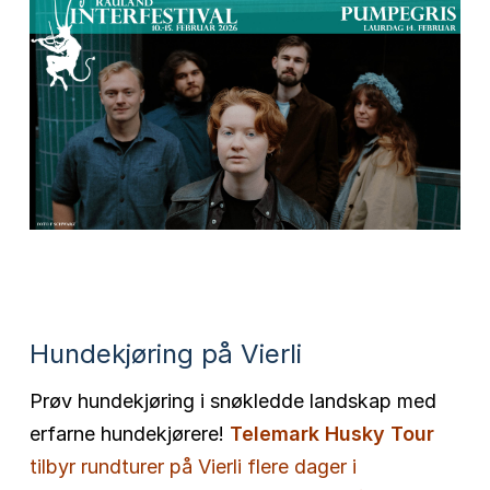
Hundekjøring på Vierli
Prøv hundekjøring i snøkledde landskap med
erfarne hundekjørere!
Telemark Husky Tour
tilbyr rundturer på Vierli flere dager i