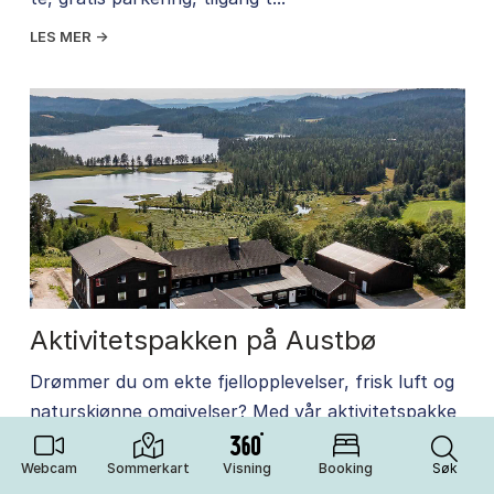
LES MER →
Aktivitetspakken på Austbø
Drømmer du om ekte fjellopplevelser, frisk luft og
naturskjønne omgivelser? Med vår aktivitetspakke
får du oppleve Rauland på sitt aller vakreste –
Webcam
Sommerkart
Visning
Booking
Søk
perfekt for både eventyrlystne og de som ønsker