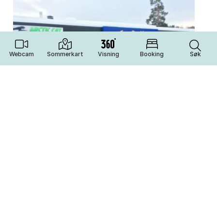
Webcam
Sommerkart
Visning
Booking
Søk
Kafeteria
Rauland Servicesenter AS
Esso Rauland Servicesenter er en fullservice
bensinstasjon i Rauland sentrum. Åpent mandag
– lørdag 07:30 – 21:00, søndag 09:00 – 21:00....