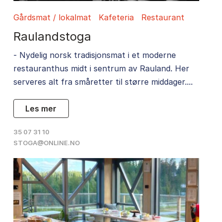
Gårdsmat / lokalmat
Kafeteria
Restaurant
Raulandstoga
- Nydelig norsk tradisjonsmat i et moderne
restauranthus midt i sentrum av Rauland. Her
serveres alt fra småretter til større middager....
les mer
35 07 31 10
STOGA@ONLINE.NO