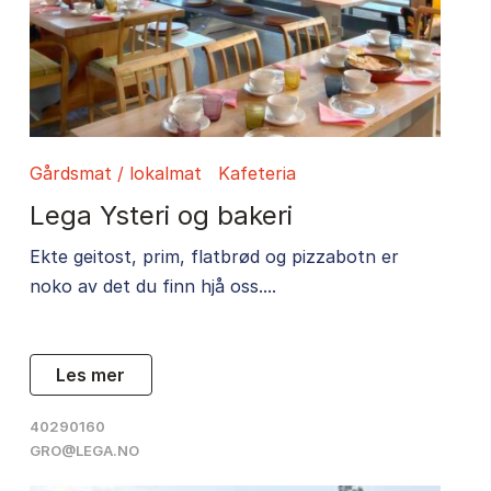
Gårdsmat / lokalmat
Kafeteria
Lega Ysteri og bakeri
Ekte geitost, prim, flatbrød og pizzabotn er
noko av det du finn hjå oss....
les mer
40290160
GRO@LEGA.NO