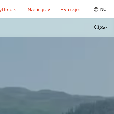
yttefolk
Næringsliv
Hva skjer
NO
Søk