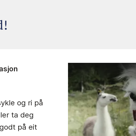
Rauland!
asjon
ykle og ri på
ler ta deg
godt på eit