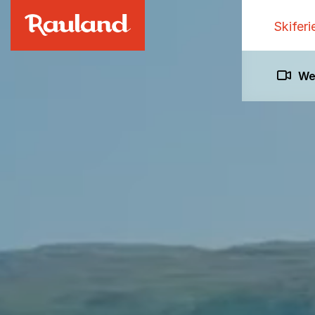
Skiferi
We