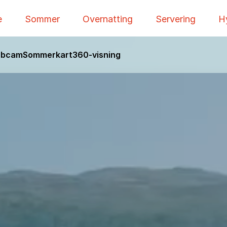
e
Sommer
Overnatting
Servering
H
bcam
Sommerkart
360-visning