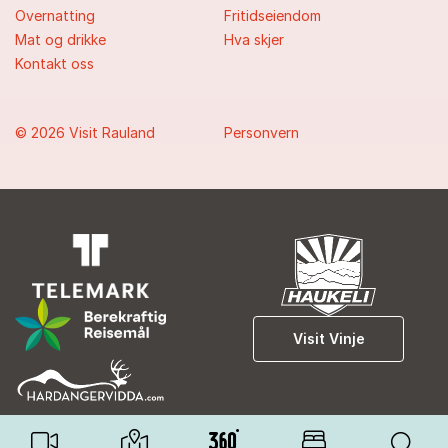
Overnatting
Fritidseiendom
Mat og drikke
Hva skjer
Kontakt oss
© 2026 Visit Rauland
Personvern
Visit Vinje