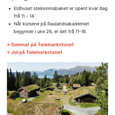
Eldhuset steinomnsbakeri er opent kvar dag
frå 11 – 14
Når kursene på Raulandsakademiet
begynner i uke 26, er det frå 11-16.
» Sommar på Telemarkstunet
» Jol på Telemarkstunet