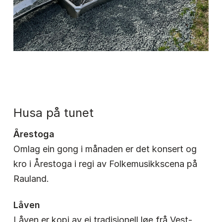
Husa på tunet
Årestoga
Omlag ein gong i månaden er det konsert og
kro i Årestoga i regi av Folkemusikkscena på
Rauland.
Låven
Låven er kopi av ei tradisjonell løe frå Vest-