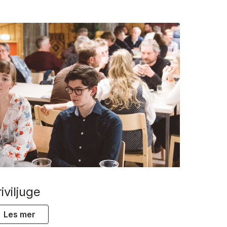
friviljuge
les mer