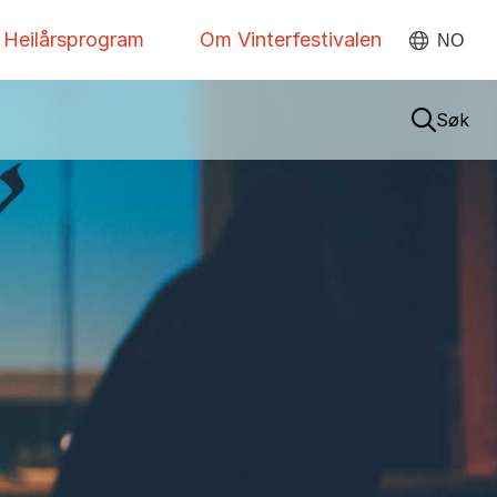
Heilårsprogram
Om Vinterfestivalen
NO
Søk