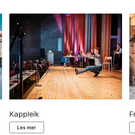
kappleik
les mer