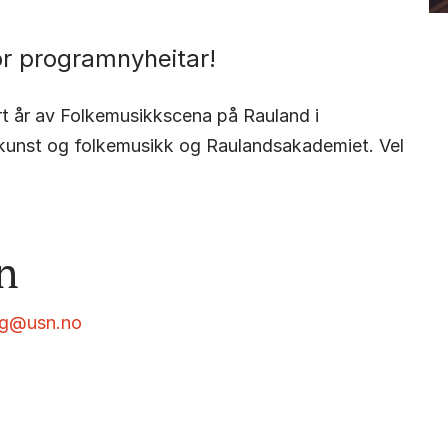
r programnyheitar!
rt år av Folkemusikkscena på Rauland i
skunst og folkemusikk og Raulandsakademiet. Vel
n
rg@usn.no