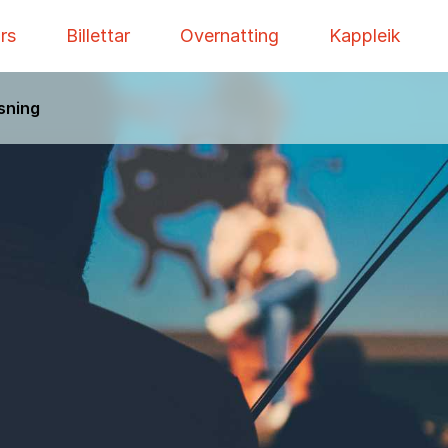
rs
Billettar
Overnatting
Kappleik
sning