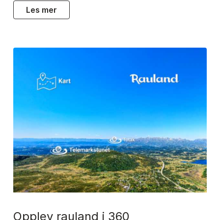
les mer
opplev rauland i 360