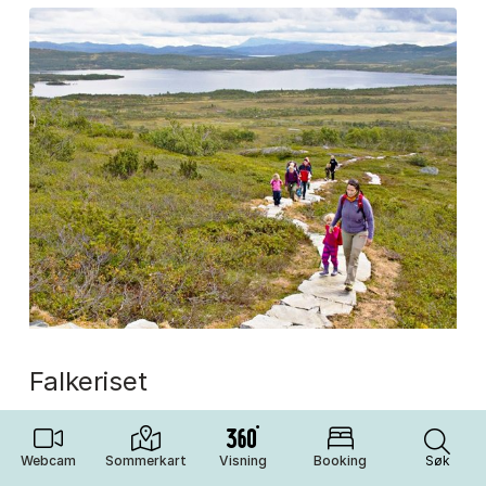
falkeriset
Familievenleg tur med panoramautsikt mot
Hardangervidda.
Webcam
Sommerkart
Visning
Booking
Søk