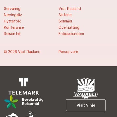
Servering
Visit Rauland
Næringsliv
Skiferie
Hyttefolk
Sommer
Konferanse
Overnatting
Reisen hit
Fritidseiendom
© 2026 Visit Rauland
Personvern
Visit Vinje