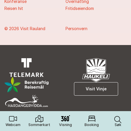
Konferanse
Overnatting
Reisen hit
Fritidseiendom
© 2026 Visit Rauland
Personvern
Visit Vinje
Webcam
Sommerkart
Visning
Booking
Søk