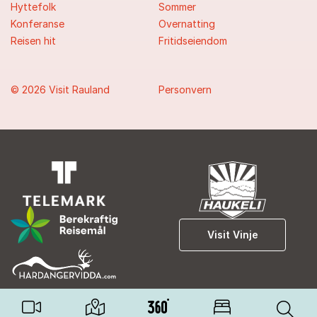
Hyttefolk
Sommer
Konferanse
Overnatting
Reisen hit
Fritidseiendom
© 2026 Visit Rauland
Personvern
Visit Vinje