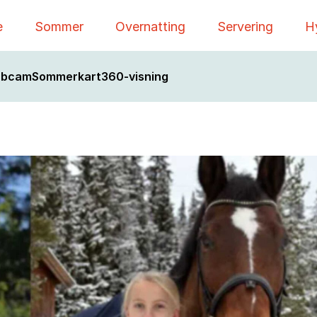
e
Sommer
Overnatting
Servering
H
bcam
Sommerkart
360-visning