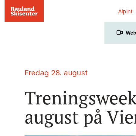
Alpint
We
fredag 28. august
Treningsweek
august på Vier