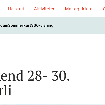
Heiskort
Aktiviteter
Mat og drikke
O
bcam
Sommerkart
360-visning
end 28- 30.
li