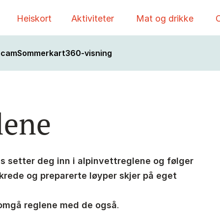
Heiskort
Aktiviteter
Mat og drikke
O
bcam
Sommerkart
360-visning
lene
s setter deg inn i alpinvettreglene og følger
ikrede og preparerte løyper skjer på eget
nomgå reglene med de også
.