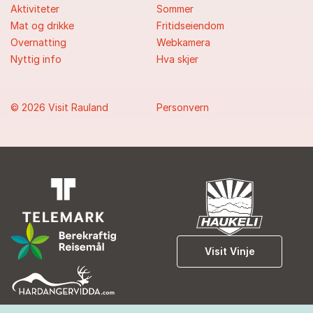
Aktiviteter
Sommer
Mat og drikke
Fritidseiendom
Overnatting
Webkamera
Nyttig info
Hva skjer
© 2026 Visit Rauland
Personvern
Visit Vinje