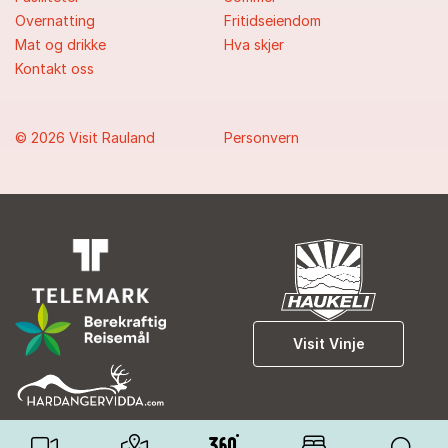
Overnatting
Fritidseiendom
Mat og drikke
Hva skjer
Kontakt oss
© 2026 Visit Rauland
Personvern
Visit Vinje