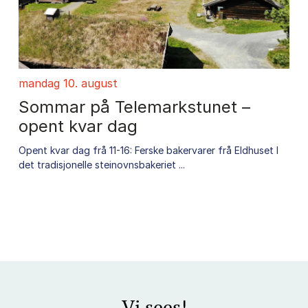
mandag 10. august
torsda
Sommar på Telemarkstunet –
Bakl
opent kvar dag
Har du t
lenger? 
Opent kvar dag frå 11-16: Ferske bakervarer frå Eldhuset I
det tradisjonelle steinovnsbakeriet ...
Vi sees!