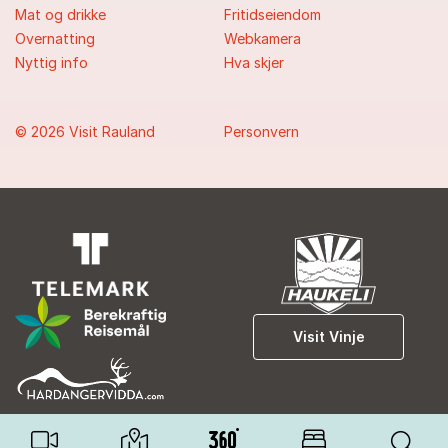
Mat og drikke
Fritidseiendom
Overnatting
Webkamera
Nyttig info
Hva skjer
© 2026 Visit Rauland
Personvern
Visit Vinje