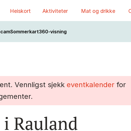
Heiskort
Aktiviteter
Mat og drikke
O
bcam
Sommerkart
360-visning
vent. Vennligst sjekk
eventkalender
for
gementer.
 i Rauland