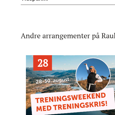
Andre arrangementer på Raul
28