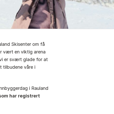
auland Skisenter om få
ar vært en viktig arena
i er svært glade for at
tilbudene våre i
n innbyggerdag i Rauland
 som har registrert