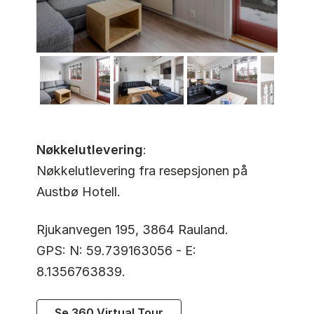
Nøkkelutlevering
:
Nøkkelutlevering fra resepsjonen på
Austbø Hotell.
Rjukanvegen 195, 3864 Rauland.
GPS: N: 59.739163056 - E:
8.1356763839.
Se 360 Virtual Tour