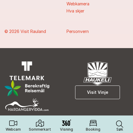
Webkamera
Hva skjer
© 2026 Visit Rauland
Personvern
Visit Vinje
Webcam
Sommerkart
Visning
Booking
Søk