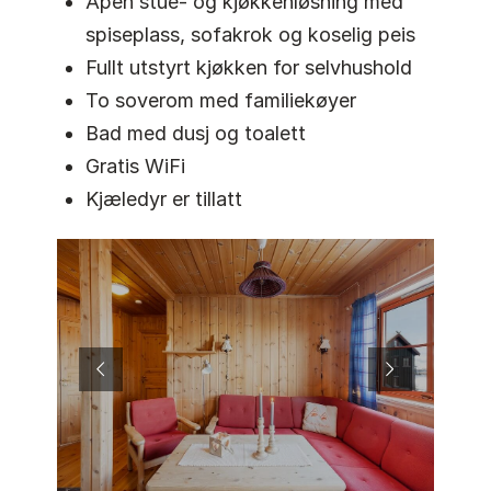
Åpen stue- og kjøkkenløsning med
spiseplass, sofakrok og koselig peis
Fullt utstyrt kjøkken for selvhushold
To soverom med familiekøyer
Bad med dusj og toalett
Gratis WiFi
Kjæledyr er tillatt