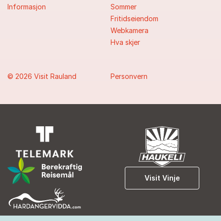
Informasjon
Sommer
Fritidseiendom
Webkamera
Hva skjer
© 2026 Visit Rauland
Personvern
Visit Vinje