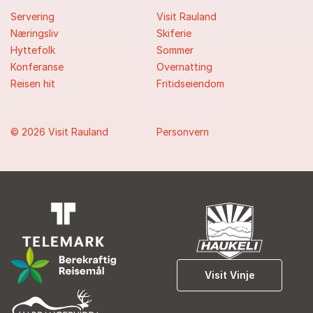
Servering
Visit Rauland
Næringsliv
Skiferie
Hyttefolk
Sommer
Konferanse
Overnatting
Reisen hit
Fritidseiendom
© 2026 Visit Rauland
Personvern
Visit Vinje