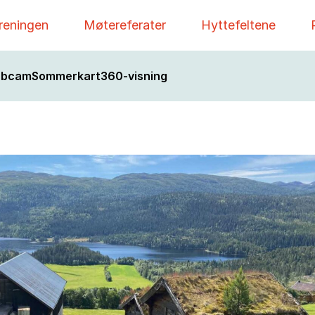
reningen
Møtereferater
Hyttefeltene
bcam
Sommerkart
360-visning