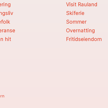
ering
Visit Rauland
ngsliv
Skiferie
efolk
Sommer
eranse
Overnatting
n hit
Fritidseiendom
ern