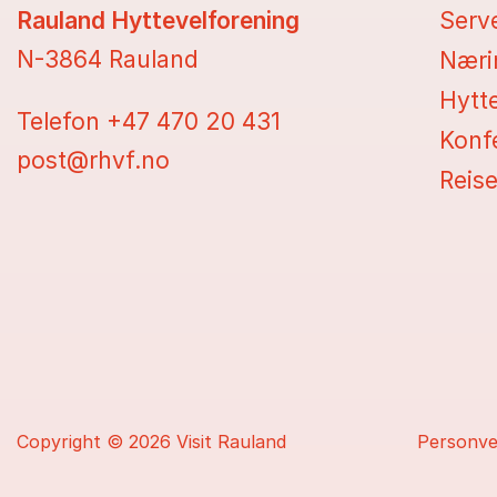
Rauland Hyttevelforening
Serv
N-3864 Rauland
Næri
Hytt
Telefon +47
470 20 431
Konf
post@rhvf.no
Reise
Copyright
© 2026 Visit Rauland
Personv