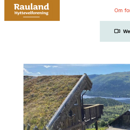
Om fo
We