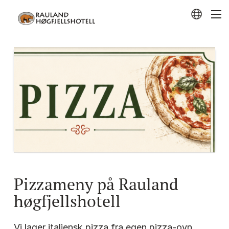
Pizzameny på Rauland
høgfjellshotell
Vi lager italiensk pizza fra egen pizza-ovn.