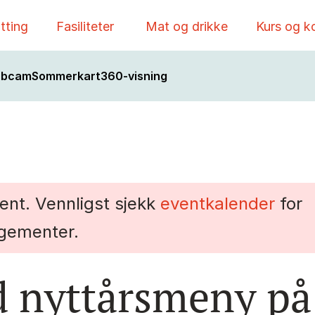
tting
Fasiliteter
Mat og drikke
Kurs og k
bcam
Sommerkart
360-visning
vent. Vennligst sjekk
eventkalender
for
gementer.
d nyttårsmeny på