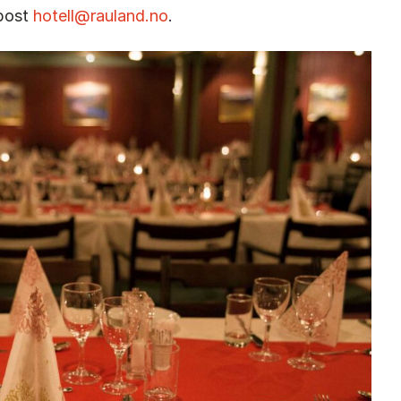
-post
hotell@rauland.no
.