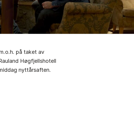
m.o.h. på taket av
auland Høgfjellshotell
middag nyttårsaften.