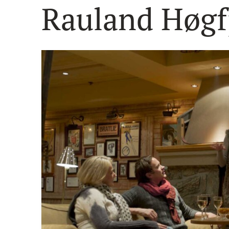
Rauland Høgfj